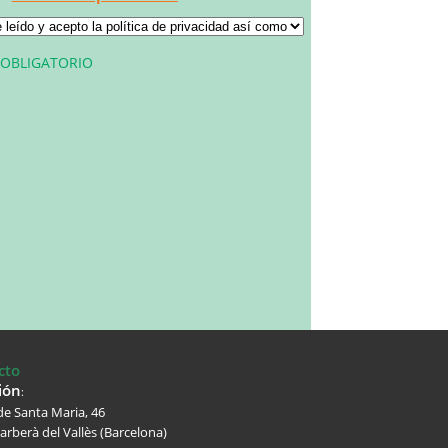
OBLIGATORIO
cto
ión
:
e Santa Maria, 46
arberà del Vallès (Barcelona)