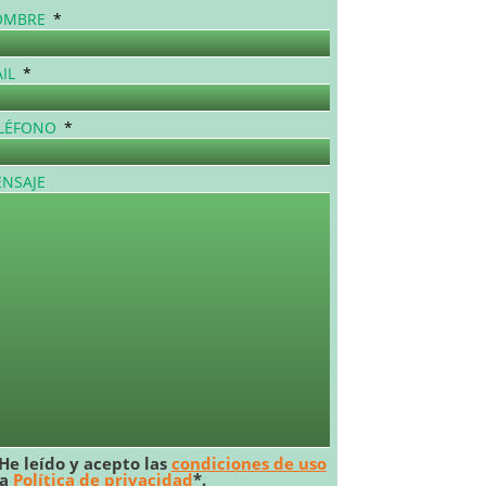
OMBRE
*
IL
*
LÉFONO
*
NSAJE
He leído y acepto las
condiciones de uso
la
Política de privacidad
*.