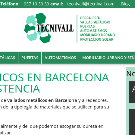
Teléfono:
937 19 39 39
email:
tecnivall@tecnivall.com
Blog
TÁLICAS
PUERTAS
AUTOMATISMOS
MOBILIARIO URBANO Y SEÑ
ICOS EN BARCELONA
No
STENCIA
n de
vallados metálicos en Barcelona
y alrededores.
 de la tipología de materiales que se utilicen para su
itualmente y del que podemos escoger su dureza en
alizar.