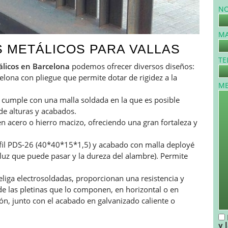
N
MA
S METÁLICOS PARA VALLAS
TE
álicos en Barcelona
podemos ofrecer diversos diseños:
elona con pliegue que permite dotar de rigidez a la
ME
e cumple con una malla soldada en la que es posible
 de alturas y acabados.
n acero o hierro macizo, ofreciendo una gran fortaleza y
il PDS-26 (40*40*15*1,5) y acabado con malla deployé
 luz que puede pasar y la dureza del alambre). Permite
eliga electrosoldadas, proporcionan una resistencia y
 de las pletinas que lo componen, en horizontal o en
ón, junto con el acabado en galvanizado caliente o
y 