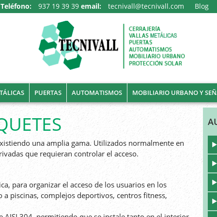
Teléfono:
937 19 39 39
email:
tecnivall@tecnivall.com
Blog
TÁLICAS
PUERTAS
AUTOMATISMOS
MOBILIARIO URBANO Y SEÑ
QUETES
A
existiendo una amplia gama. Utilizados normalmente en
rivadas que requieran controlar el acceso.
a, para organizar el acceso de los usuarios en los
so a piscinas, complejos deportivos, centros fitness,
 AISI 304, permitiendo que se instale tanto en el interior